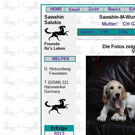
HOME
Zucht
Basics
Er
Email
Sawahin
Sawahin-M-Wurf
Salukis
Mutter: CH G
Geburt
1 Wo
2 Wo
Freunde
Die Fotos zeig
für's Leben
V
WELPEN
D. Hintzenberg-
Freisleben
T (02588) 221
Harsewinkel
Germany
Erfolge
2012